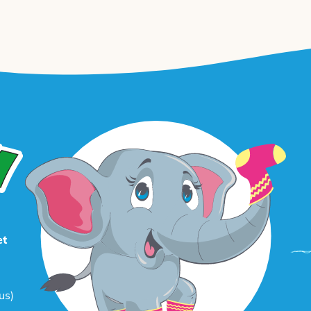
et
us)