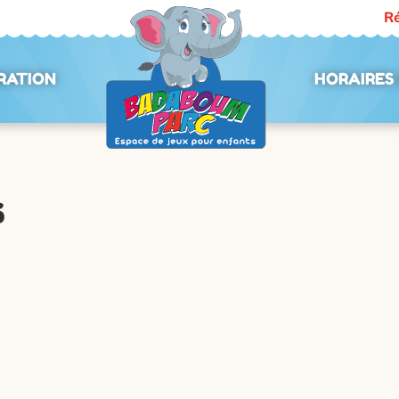
Ré
RATION
HORAIRES 
s