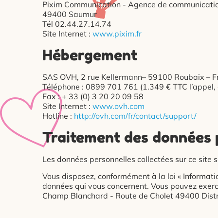
Pixim Communication - Agence de communicati
49400 Saumur
Tél 02.44.27.14.74
Site Internet :
www.pixim.fr
Hébergement
SAS OVH, 2 rue Kellermann– 59100 Roubaix – F
Téléphone : 0899 701 761 (1.349 € TTC l’appel,
Fax : + 33 (0) 3 20 20 09 58
Site Internet :
www.ovh.com
Hotline :
http://ovh.com/fr/contact/support/
Traitement des données 
Les données personnelles collectées sur ce site s
Vous disposez, conformément à la loi « Informatiq
données qui vous concernent. Vous pouvez exerce
Champ Blanchard - Route de Cholet 49400 Dist