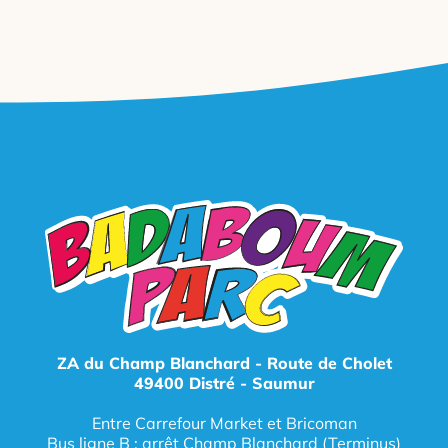
ZA du Champ Blanchard - Route de Cholet
49400 Distré - Saumur
Entre Carrefour Market et Bricoman
Bus ligne B
: arrêt Champ Blanchard (Terminus)