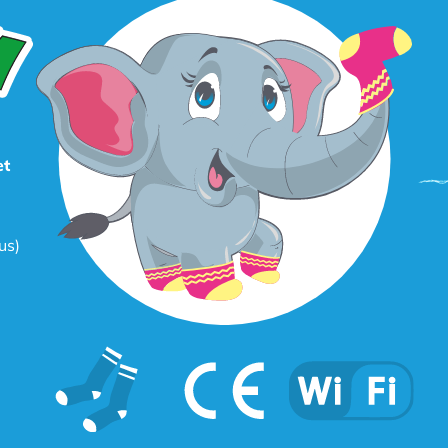
et
us)