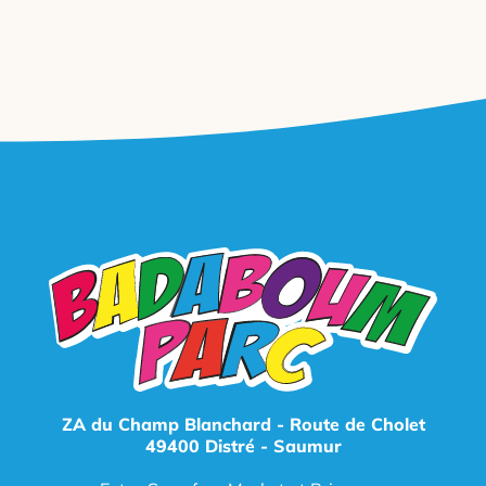
ZA du Champ Blanchard - Route de Cholet
49400 Distré - Saumur